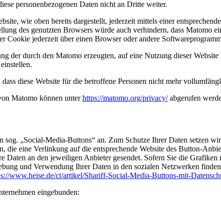
ese personenbezogenen Daten nicht an Dritte weiter.
ite, wie oben bereits dargestellt, jederzeit mittels einer entsprechend
tellung des genutzten Browsers würde auch verhindern, dass Matomo e
ter Cookie jederzeit über einen Browser oder andere Softwareprogram
assung der durch den Matomo erzeugten, auf eine Nutzung dieser Websit
instellen.
dass diese Website für die betroffene Personen nicht mehr vollumfängl
 von Matomo können unter
https://matomo.org/privacy/
abgerufen werde
n sog. „Social-Media-Buttons“ an. Zum Schutze Ihrer Daten setzen wir
en, die eine Verlinkung auf die entsprechende Website des Button-Anbie
hre Daten an den jeweiligen Anbieter gesendet. Sofern Sie die Grafiken
rhebung und Verwendung Ihrer Daten in den sozialen Netzwerken finde
ps://www.heise.de/ct/artikel/Shariff-Social-Media-Buttons-mit-Datensc
Unternehmen eingebunden: