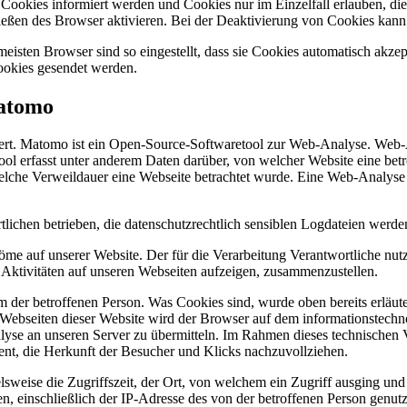
n Cookies informiert werden und Cookies nur im Einzelfall erlauben, d
ßen des Browser aktivieren. Bei der Deaktivierung von Cookies kann di
isten Browser sind so eingestellt, dass sie Cookies automatisch akze
Cookies gesendet werden.
Matomo
iert. Matomo ist ein Open-Source-Softwaretool zur Web-Analyse. Web
l erfasst unter anderem Daten darüber, von welcher Website eine betr
welche Verweildauer eine Webseite betrachtet wurde. Eine Web-Analys
lichen betrieben, die datenschutzrechtlich sensiblen Logdateien werden
e auf unserer Website. Der für die Verarbeitung Verantwortliche nut
Aktivitäten auf unseren Webseiten aufzeigen, zusammenzustellen.
der betroffenen Person. Was Cookies sind, wurde oben bereits erläute
 Webseiten dieser Website wird der Browser auf dem informationstechn
e an unseren Server zu übermitteln. Im Rahmen dieses technischen V
ient, die Herkunft der Besucher und Klicks nachzuvollziehen.
sweise die Zugriffszeit, der Ort, von welchem ein Zugriff ausging und 
einschließlich der IP-Adresse des von der betroffenen Person genutzt